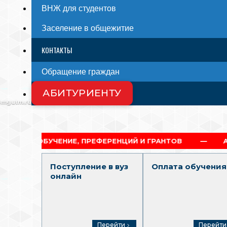
ВНЖ для студентов
Заселение в общежитие
КОНТАКТЫ
Обращение граждан
АБИТУРИЕНТУ
СМИ О НАС
@mgutm.ru
ЕНИЕ, ПРЕФЕРЕНЦИЙ И ГРАНТОВ
АКАДЕМИЧЕСКА
Поступление в вуз
Оплата обучения
онлайн
Перейти
Перейти