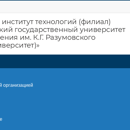
й организацией
е