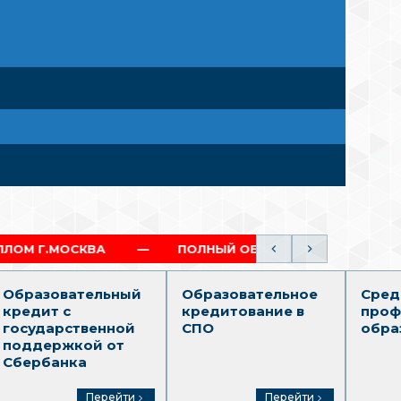
А
ПОЛНЫЙ ОБРАЗОВАТЕЛЬНЫЙ ТРЕК (СПО-ВО)
Образовательный
Образовательное
Сред
кредит с
кредитование в
проф
государственной
СПО
обра
поддержкой от
Сбербанка
Перейти
Перейти