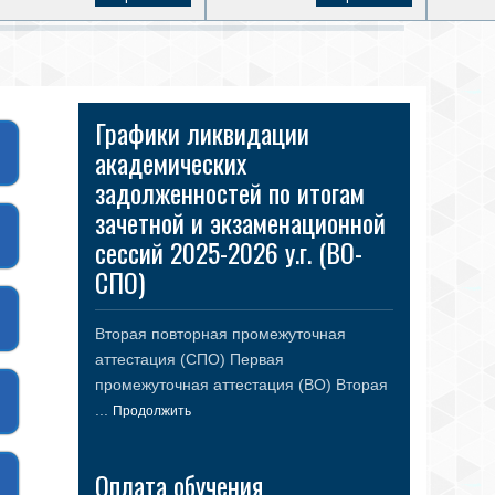
Графики ликвидации
академических
задолженностей по итогам
зачетной и экзаменационной
сессий 2025-2026 у.г. (ВО-
СПО)
Вторая повторная промежуточная
аттестация (СПО) Первая
промежуточная аттестация (ВО) Вторая
...
Продолжить
Оплата обучения