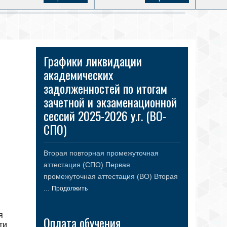
Графики ликвидации
академических
задолженностей по итогам
зачетной и экзаменационной
сессий 2025-2026 у.г. (ВО-
СПО)
Вторая повторная промежуточная
аттестация (СПО) Первая
промежуточная аттестация (ВО) Вторая
...
Продолжить
я
Оплата обучения
ти