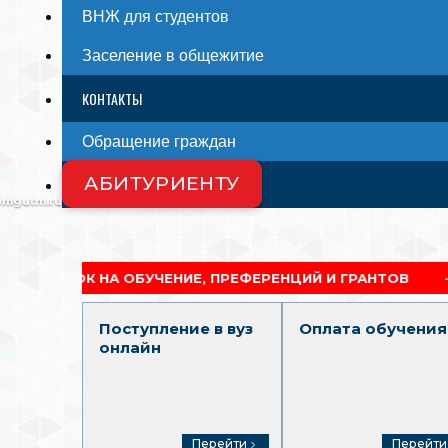
ВНЖ для студентов
Заселение в общежитие
КОНТАКТЫ
Обращение граждан
АБИТУРИЕНТУ
СМИ О НАС
@mgutm.ru
А ОБУЧЕНИЕ, ПРЕФЕРЕНЦИЙ И ГРАНТОВ
АКАДЕМ
Поступление в вуз
Оплата обучения
онлайн
Перейти
Перейти