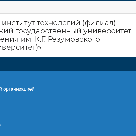
й организацией
е