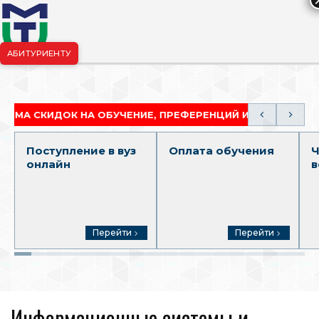
АБИТУРИЕНТУ
риёмная комиссия:
+7-904-265-99-88
|
pk.penza@mgutm.ru
 СКИДОК НА ОБУЧЕНИЕ, ПРЕФЕРЕНЦИЙ И ГРАНТОВ
Поступление в вуз
Оплата обучения
Ч
онлайн
в
Перейти
Перейти
Информационные системы и