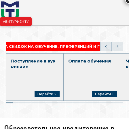
АБИТУРИЕНТУ
риёмная комиссия:
+7-904-265-99-88
|
pk.penza@mgutm.ru
ДОК НА ОБУЧЕНИЕ, ПРЕФЕРЕНЦИЙ И ГРАНТОВ
АК
Поступление в вуз
Оплата обучения
Ч
онлайн
в
Перейти
Перейти
Образовательное кредитование в