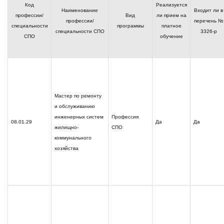
Код
Реализуется
Наименование
Входит ли
в
профессии/
Вид
ли прием на
профессии/
перечень
№
специальности
программы
платное
специальности
СПО
3326-р
СПО
обучение
Мастер по ремонту
и обслуживанию
инженерных систем
Профессия
08.01.29
Да
Да
жилищно-
СПО
коммунального
хозяйства