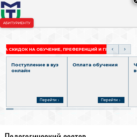
АБИТУРИЕНТУ
риёмная комиссия:
+7-904-265-99-88
|
pk.penza@mgutm.ru
ДОК НА ОБУЧЕНИЕ, ПРЕФЕРЕНЦИЙ И ГРАНТОВ
АК
Поступление в вуз
Оплата обучения
Ч
онлайн
в
Перейти
Перейти
Педагогический состав