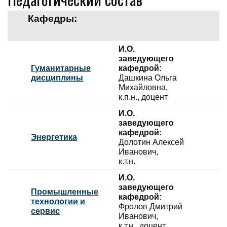
Кафедры:
И.О.
заведующего
Гуманитарные
кафедрой:
дисциплины
Дашкина Ольга
Михайловна,
к.п.н., доцент
И.О.
заведующего
кафедрой:
Энергетика
Долотин Алексей
Иванович,
к.т.н.
И.О.
заведующего
Промышленные
кафедрой:
технологии и
Фролов Дмитрий
сервис
Иванович,
к.т.н., доцент