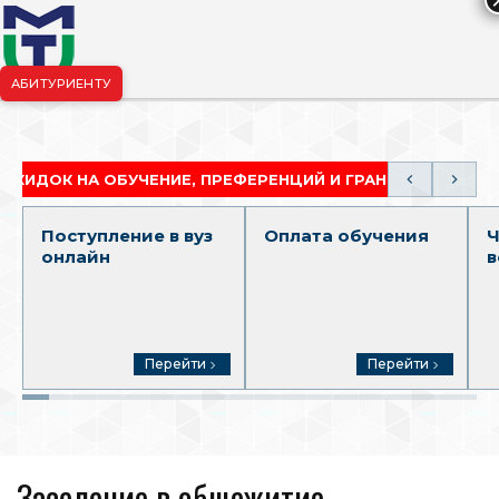
АБИТУРИЕНТУ
риёмная комиссия:
+7-904-265-99-88
|
pk.penza@mgutm.ru
ДОК НА ОБУЧЕНИЕ, ПРЕФЕРЕНЦИЙ И ГРАНТОВ
АК
Поступление в вуз
Оплата обучения
Ч
онлайн
в
Перейти
Перейти
Заселение в общежитие