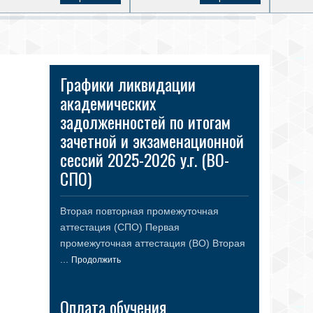
Графики ликвидации
академических
задолженностей по итогам
зачетной и экзаменационной
сессий 2025-2026 у.г. (ВО-
СПО)
Вторая повторная промежуточная
аттестация (СПО) Первая
промежуточная аттестация (ВО) Вторая
...
Продолжить
Оплата обучения