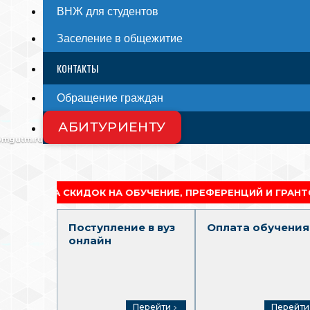
ВНЖ для студентов
Заселение в общежитие
КОНТАКТЫ
Обращение граждан
АБИТУРИЕНТУ
СМИ О НАС
@mgutm.ru
ИДОК НА ОБУЧЕНИЕ, ПРЕФЕРЕНЦИЙ И ГРАНТОВ
Поступление в вуз
Оплата обучения
онлайн
Перейти
Перейти