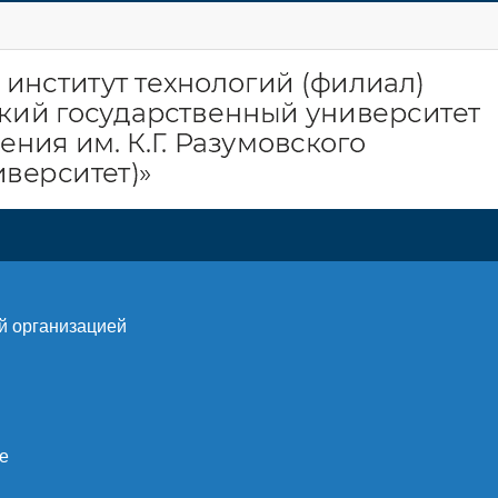
й организацией
е