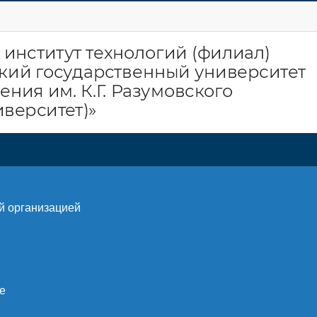
й организацией
е