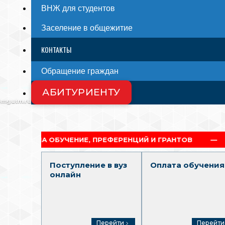
ВНЖ для студентов
Заселение в общежитие
КОНТАКТЫ
Обращение граждан
АБИТУРИЕНТУ
СМИ О НАС
@mgutm.ru
 ОБУЧЕНИЕ, ПРЕФЕРЕНЦИЙ И ГРАНТОВ
АКАДЕМИ
Поступление в вуз
Оплата обучения
онлайн
Перейти
Перейти