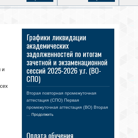
Графики ликвидации
академических
задолженностей по итогам
зачетной и экзаменационной
сессий 2025-2026 у.г. (ВО-
 и
СПО)
всех
Вторая повторная промежуточная
аттестация (СПО) Первая
промежуточная аттестация (ВО) Вторая
...
Продолжить
Оплата обучения