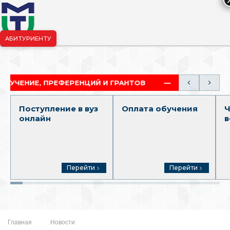
АБИТУРИЕНТУ
риёмная комиссия:
+7-904-265-99-88
|
pk.penza@mgutm.ru
ИЕ, ПРЕФЕРЕНЦИЙ И ГРАНТОВ
АКАДЕМИЧЕСКАЯ 
Поступление в вуз
Оплата обучения
Ч
онлайн
в
Перейти
Перейти
Главная
Новости