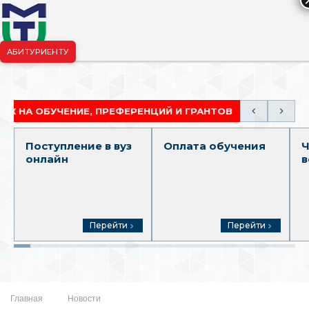
АБИТУРИЕНТУ
риёмная комиссия:
+7-904-265-99-88
|
pk.penza@mgutm.ru
ОБУЧЕНИЕ, ПРЕФЕРЕНЦИЙ И ГРАНТОВ
АКАДЕМИЧ
Поступление в вуз
Оплата обучения
Ч
онлайн
в
Перейти
Перейти
Главная
Новости