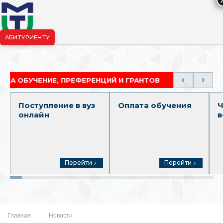
АБИТУРИЕНТУ
риёмная комиссия:
+7-904-265-99-88
|
pk.penza@mgutm.ru
ЧЕНИЕ, ПРЕФЕРЕНЦИЙ И ГРАНТОВ
АКАДЕМИЧЕСК
Поступление в вуз
Оплата обучения
Ч
онлайн
в
Перейти
Перейти
Главная
Новости