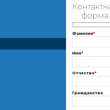
Контактн
форма
Фамилия
*
Имя
*
Отчество
*
Гражданство