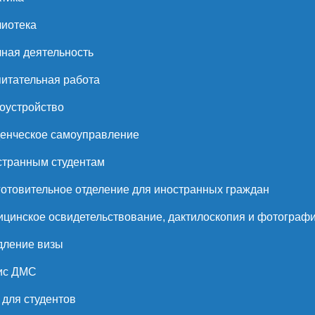
иотека
ная деятельность
итательная работа
оустройство
енческое самоуправление
странным студентам
отовительное отделение для иностранных граждан
цинское освидетельствование, дактилоскопия и фотограф
дление визы
ис ДМС
для студентов