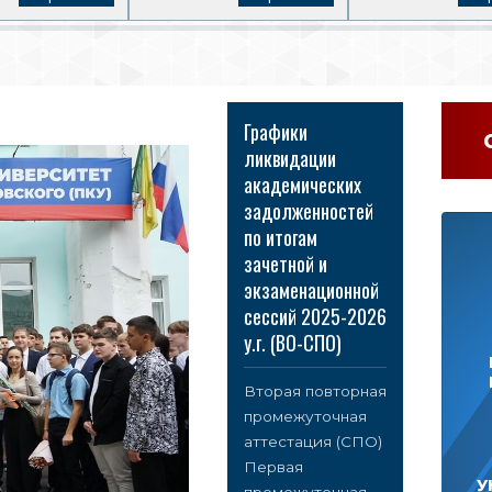
Графики
ликвидации
академических
задолженностей
по итогам
зачетной и
экзаменационной
сессий 2025-2026
у.г. (ВО-СПО)
Вторая повторная
промежуточная
аттестация (СПО)
Первая
У