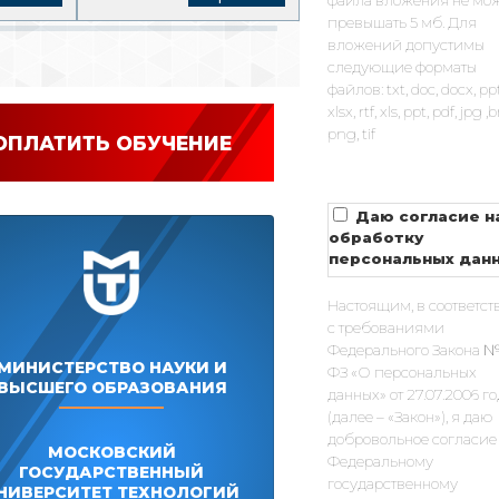
файла вложения не мо
превышать 5 мб. Для
вложений допустимы
следующие форматы
файлов: txt, doc, docx, pp
xlsx, rtf, xls, ppt, pdf, jpg 
png, tif
ОПЛАТИТЬ ОБУЧЕНИЕ
Даю согласие н
обработку
персональных дан
Настоящим, в соответст
с требованиями
Федерального Закона №
МИНИСТЕРСТВО НАУКИ И
ФЗ «О персональных
ВЫСШЕГО ОБРАЗОВАНИЯ
данных» от 27.07.2006 г
(далее – «Закон»), я даю
добровольное согласие
МОСКОВСКИЙ
Федеральному
ГОСУДАРСТВЕННЫЙ
государственному
НИВЕРСИТЕТ ТЕХНОЛОГИЙ