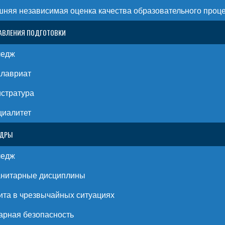
няя независимая оценка качества образовательного проц
АВЛЕНИЯ ПОДГОТОВКИ
ледж
алавриат
стратура
циалитет
ЕДРЫ
ледж
анитарные дисциплины
та в чрезвычайных ситуациях
рная безопасность