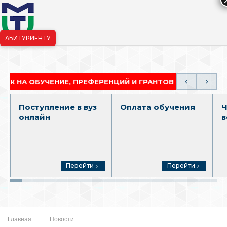
АБИТУРИЕНТУ
риёмная комиссия:
+7-904-265-99-88
|
pk.penza@mgutm.ru
 ОБУЧЕНИЕ, ПРЕФЕРЕНЦИЙ И ГРАНТОВ
АКАДЕМИЧ
Поступление в вуз
Оплата обучения
Ч
онлайн
в
Перейти
Перейти
Главная
Новости