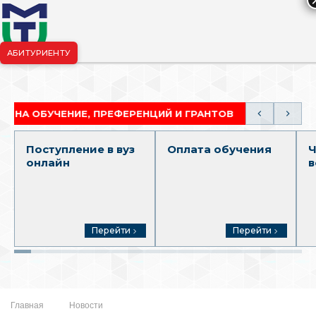
АБИТУРИЕНТУ
риёмная комиссия:
+7-904-265-99-88
|
pk.penza@mgutm.ru
БУЧЕНИЕ, ПРЕФЕРЕНЦИЙ И ГРАНТОВ
АКАДЕМИЧЕС
Поступление в вуз
Оплата обучения
Ч
онлайн
в
Перейти
Перейти
Главная
Новости