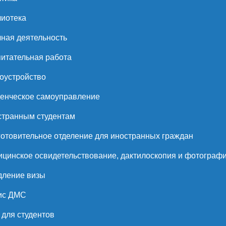
иотека
ная деятельность
итательная работа
оустройство
енческое самоуправление
странным студентам
отовительное отделение для иностранных граждан
цинское освидетельствование, дактилоскопия и фотограф
дление визы
ис ДМС
для студентов