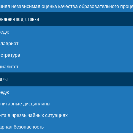
няя независимая оценка качества образовательного проц
АВЛЕНИЯ ПОДГОТОВКИ
ледж
алавриат
стратура
циалитет
ЕДРЫ
ледж
анитарные дисциплины
та в чрезвычайных ситуациях
рная безопасность