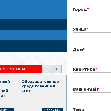
Город
*
Улица
*
Дом
*
ПОЛНЫЙ ОБРАЗОВАТЕЛЬНЫЙ ТРЕК (СПО-ВО)
Квартира
*
ьный
Образовательное
Среднее
кредитование в
профессионально
Ваш e-mail
*
нной
СПО
образование
 от
Тема
рейти
Перейти
Перейти