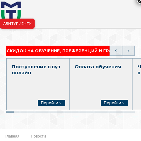
АБИТУРИЕНТУ
риёмная комиссия:
+7-904-265-99-88
|
pk.penza@mgutm.ru
ДОК НА ОБУЧЕНИЕ, ПРЕФЕРЕНЦИЙ И ГРАНТОВ
АК
Поступление в вуз
Оплата обучения
Ч
онлайн
в
Перейти
Перейти
Главная
Новости