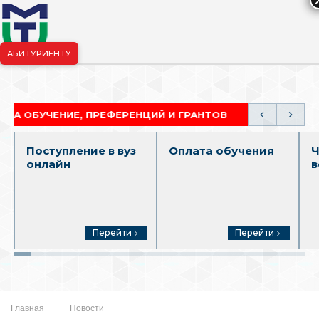
АБИТУРИЕНТУ
риёмная комиссия:
+7-904-265-99-88
|
pk.penza@mgutm.ru
УЧЕНИЕ, ПРЕФЕРЕНЦИЙ И ГРАНТОВ
АКАДЕМИЧЕСК
Поступление в вуз
Оплата обучения
Ч
онлайн
в
Перейти
Перейти
Главная
Новости