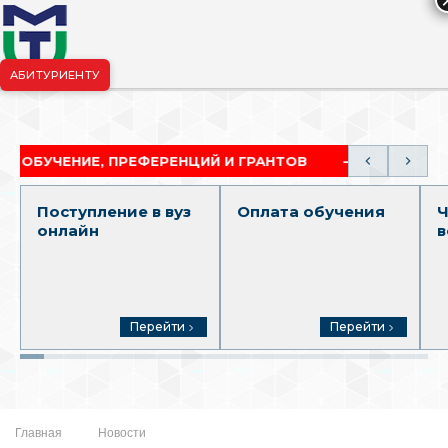
АБИТУРИЕНТУ
риёмная комиссия:
+7-904-265-99-88
|
pk.penza@mgutm.ru
НИЕ, ПРЕФЕРЕНЦИЙ И ГРАНТОВ
АКАДЕМИЧЕСКАЯ
Поступление в вуз
Оплата обучения
Ч
онлайн
в
Перейти
Перейти
Главная
Новости