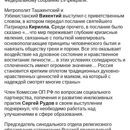
Федеральному собранию 29 февраля.
Митрополит Ташкентский и
Узбекистанский
Викентий
выступил с приветственным
словом, в котором передал послание святейшего
Патриарха
Кирилла.
С
реди прочего, в послании было
сказано «…что мир переживает глубокие кризисные
явления, связанные с попыткой нивелировать
основополагающие принципы человеческого бытия и
навязать обществу грехи и пороки. Все это оказывает
воздействие на духовное состояние и нравственное
воспитание личности… в этих условиях солидарность и
сплоченность имеют огромное значение… Россия
становится крепким оплотом традиционных духовно-
нравственных ценностей и маяком, на который с
надеждой смотрят многие страны»
Член Комиссии ОП РФ по вопросам социального
партнерства, попечения и развитию инклюзивных
практик
Сергей Рудов
в своем выступлении
подчеркнул, что необходимо работать над
улучшениями в сфере образования.
Председатель синодального отдела религиозного
образования катехизации Русской православной