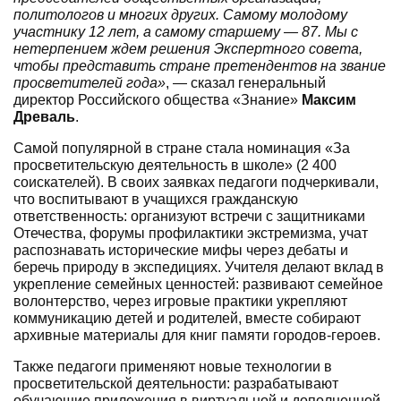
политологов и многих других. Самому молодому
участнику 12 лет, а самому старшему — 87. Мы с
нетерпением ждем решения Экспертного совета,
чтобы представить стране претендентов на звание
просветителей года»
, — сказал генеральный
директор Российского общества «Знание»
Максим
Древаль
.
Самой популярной в стране стала номинация «За
просветительскую деятельность в школе» (2 400
соискателей). В своих заявках педагоги подчеркивали,
что воспитывают в учащихся гражданскую
ответственность: организуют встречи с защитниками
Отечества, форумы профилактики экстремизма, учат
распознавать исторические мифы через дебаты и
беречь природу в экспедициях. Учителя делают вклад в
укрепление семейных ценностей: развивают семейное
волонтерство, через игровые практики укрепляют
коммуникацию детей и родителей, вместе собирают
архивные материалы для книг памяти городов-героев.
Также педагоги применяют новые технологии в
просветительской деятельности: разрабатывают
обучающие приложения в виртуальной и дополненной