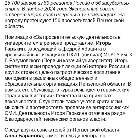
15 700 заявок из 89 регионов России и 56 зарубежных
стран. В ноябре 2024 года Экспертный совет
отберет шорт-лист награды в 17 номинациях.
На
награду претендуют 156 просветителей Пензенской
области.
Н
оминацию «За просветительскую деятельность в
университете»
в регионе
представляет
Игорь
Гарькин
, заведующий кафедрой «Защита в
чрезвычайных ситуациях» ПКИТ (ф
илиал
) МГУТУ им. К.
Г. Разумовского (Первый казачий университет). Игорь
систематически проводит лекции об истории России и
других стран с целью патриотического воспитания
молодежи в различных общественных и
образовательных организациях Пензенской области. В
рамках его обучающего курса речь идет о героических
страницах в истории Отечества и на примерах
показывается. Слушатели также учатся критически
мыслить и противостоять пропаганде антироссийских
СМИ. Деятельность Игоря Гарькина отмечена рядом
благодарностей пензенских органов власти.
Среди других соискателей от Пензенской области –
Анна Баранова
, заместитель директора по