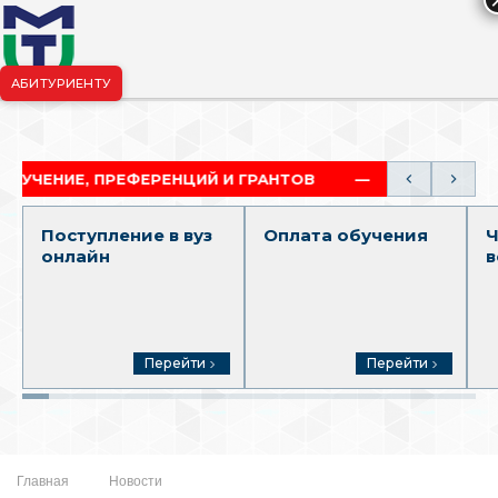
АБИТУРИЕНТУ
риёмная комиссия:
+7-904-265-99-88
|
pk.penza@mgutm.ru
, ПРЕФЕРЕНЦИЙ И ГРАНТОВ
АКАДЕМИЧЕСКАЯ И 
Поступление в вуз
Оплата обучения
Ч
онлайн
в
Перейти
Перейти
Главная
Новости