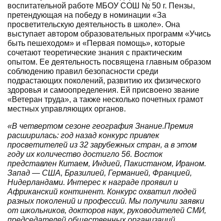
воспитательной работе МБОУ СОШ № 50 г. Пензы,
претендующая на победу в номинации «За
просветительскую деятельность в школе». Она
выступает автором образовательных программ «Учись
быть пешеходом» и «Первая помощь», которые
сочетают теоретические знания с практическим
опытом. Ее деятельность посвящена главным образом
соблюдению правил безопасности среди
подрастающих поколений, развитию их физического
здоровья и самоопределения. Ей присвоено звание
«Ветеран труда», а также несколько почетных грамот
местных управляющих органов.
«В четвертом сезоне география Знание.Премия
расширилась: год назад конкурс привлек
просветителей из 32 зарубежных стран, а в этом
году их количество достигло 56. Восток
представлен Китаем, Индией, Пакистаном, Ираном.
Запад — США, Бразилией, Германией, Францией,
Нидерландами. Интерес к награде проявил и
Африканский континент. Конкурс охватил людей
разных поколений и профессий. Мы получили заявки
от школьников, докторов наук, руководителей СМИ,
председателей общественных организаций,