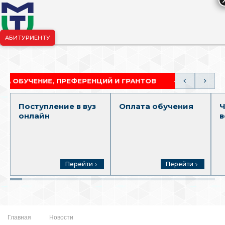
АБИТУРИЕНТУ
риёмная комиссия:
+7-904-265-99-88
|
pk.penza@mgutm.ru
ЕНИЕ, ПРЕФЕРЕНЦИЙ И ГРАНТОВ
АКАДЕМИЧЕСКА
Поступление в вуз
Оплата обучения
Ч
онлайн
в
Перейти
Перейти
Главная
Новости