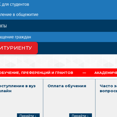
для студентов
ление в общежитие
АКТЫ
ащение граждан
ИТУРИЕНТУ
 НАС
РЕНЦИЙ И ГРАНТОВ
АКАДЕМИЧЕСКАЯ И СОЦИАЛ
оступление в вуз
Оплата обучения
Часто 
нлайн
вопрос
Перейти
Перейти