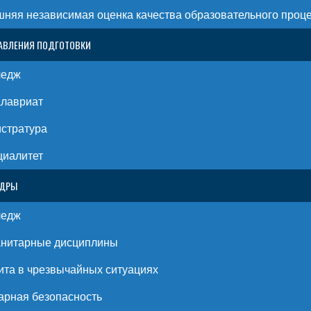
няя независимая оценка качества образовательного проц
АВЛЕНИЯ ПОДГОТОВКИ
ледж
алавриат
стратура
циалитет
ЕДРЫ
ледж
анитарные дисциплины
та в чрезвычайных ситуациях
рная безопасность