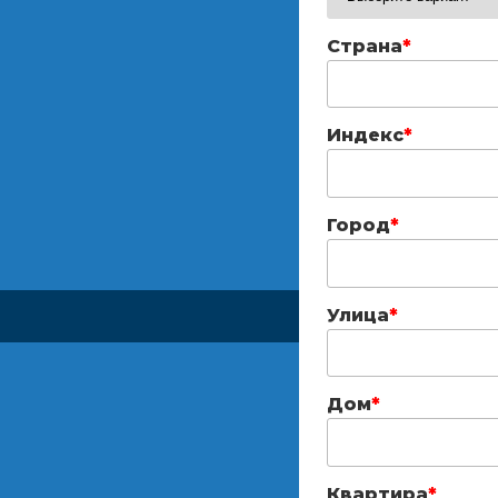
Страна
*
Индекс
*
Город
*
Улица
*
Дом
*
Квартира
*