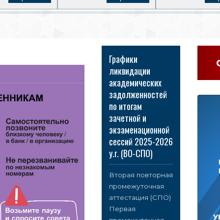
Графики
ликвидации
академических
задолженностей
по итогам
зачетной и
экзаменационной
сессий 2025-2026
у.г. (ВО-СПО)
Вторая повторная
промежуточная
аттестация (СПО)
Первая
У