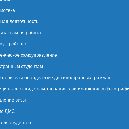
иотека
ная деятельность
итательная работа
оустройство
енческое самоуправление
странным студентам
отовительное отделение для иностранных граждан
цинское освидетельствование, дактилоскопия и фотограф
дление визы
ис ДМС
для студентов