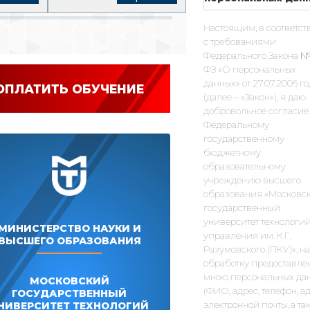
Настоящим, в соответст
с требованиями
Федерального Закона №
ФЗ «О персональных
данных» от 27.07.2006 г
ОПЛАТИТЬ ОБУЧЕНИЕ
(далее – «Закон»), я даю
добровольное согласие
Федеральному
государственному
бюджетному
образовательному
учреждению высшего
образования «Московс
государственный
университет технологий
МИНИСТЕРСТВО НАУКИ И
управления им. К.Г.
ВЫСШЕГО ОБРАЗОВАНИЯ
Разумовского (ПКУ)», на
обработку предоставле
мною персональных да
МОСКОВСКИЙ
(ФИО, адрес, телефон, а
ГОСУДАРСТВЕННЫЙ
электронной почты, а та
НИВЕРСИТЕТ ТЕХНОЛОГИЙ