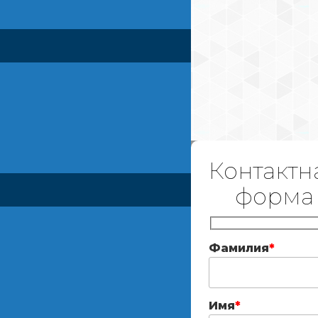
Контактн
форма
Фамилия
*
Имя
*