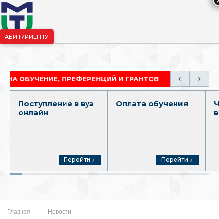
АБИТУРИЕНТУ
риёмная комиссия:
+7-904-265-99-88
|
pk.penza@mgutm.ru
УЧЕНИЕ, ПРЕФЕРЕНЦИЙ И ГРАНТОВ
АКАДЕМИЧЕС
Поступление в вуз
Оплата обучения
Ч
онлайн
в
Перейти
Перейти
Главная
Новости