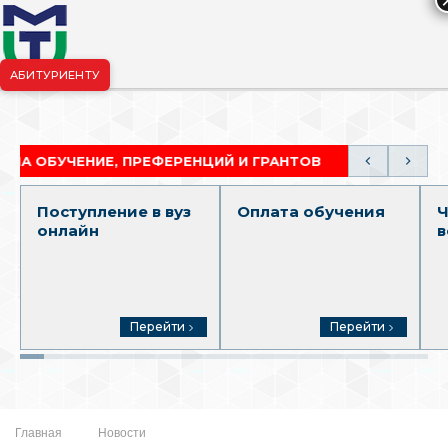
АБИТУРИЕНТУ
риёмная комиссия:
+7-904-265-99-88
|
pk.penza@mgutm.ru
ЧЕНИЕ, ПРЕФЕРЕНЦИЙ И ГРАНТОВ
АКАДЕМИЧЕСК
Поступление в вуз
Оплата обучения
Ч
онлайн
в
Перейти
Перейти
Главная
Новости