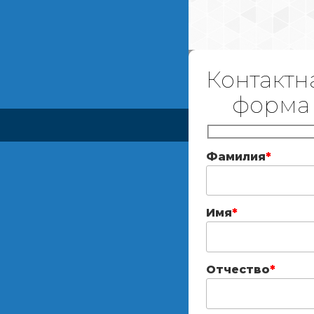
Контактн
форма
Фамилия
*
Имя
*
Отчество
*