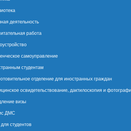
иотека
ная деятельность
итательная работа
оустройство
енческое самоуправление
странным студентам
отовительное отделение для иностранных граждан
цинское освидетельствование, дактилоскопия и фотограф
дление визы
ис ДМС
для студентов