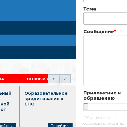
Тема
Сообщение
*
ЛНЫЙ ОБРАЗОВАТЕЛЬНЫЙ ТРЕК (СПО-ВО)
ГАРАН
Приложение к
ьный
Образовательное
Среднее
обращению
кредитование в
профессионально
нной
СПО
образование
 от
Обращение может
содержать вложенные
рейти
Перейти
Перейти