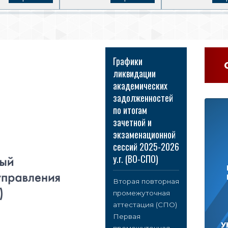
Графики
ликвидации
академических
задолженностей
по итогам
зачетной и
экзаменационной
сессий 2025-2026
у.г. (ВО-СПО)
Вторая повторная
промежуточная
аттестация (СПО)
Первая
У