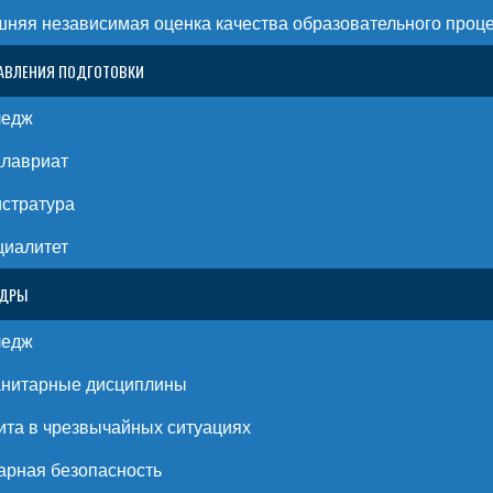
няя независимая оценка качества образовательного проц
АВЛЕНИЯ ПОДГОТОВКИ
ледж
алавриат
стратура
циалитет
ЕДРЫ
ледж
анитарные дисциплины
та в чрезвычайных ситуациях
рная безопасность