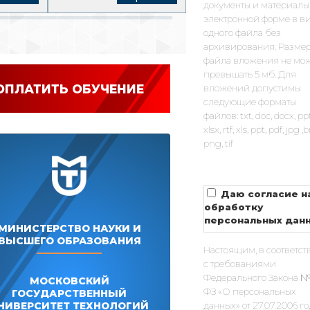
документы и материалы
электронной форме в в
одного файла без
архивирования. Разме
файла вложения не мо
превышать 5 мб. Для
ОПЛАТИТЬ ОБУЧЕНИЕ
вложений допустимы
следующие форматы
файлов: txt, doc, docx, pp
xlsx, rtf, xls, ppt, pdf, jpg 
png, tif
Даю согласие н
обработку
персональных дан
МИНИСТЕРСТВО НАУКИ И
ВЫСШЕГО ОБРАЗОВАНИЯ
Настоящим, в соответст
с требованиями
Федерального Закона №
МОСКОВСКИЙ
ФЗ «О персональных
ГОСУДАРСТВЕННЫЙ
НИВЕРСИТЕТ ТЕХНОЛОГИЙ
данных» от 27.07.2006 г