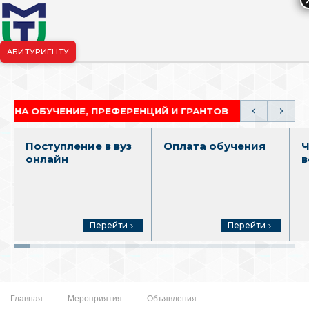
АБИТУРИЕНТУ
риёмная комиссия:
+7-904-265-99-88
|
pk.penza@mgutm.ru
ОБУЧЕНИЕ, ПРЕФЕРЕНЦИЙ И ГРАНТОВ
АКАДЕМИЧ
Поступление в вуз
Оплата обучения
Ч
онлайн
в
Перейти
Перейти
Главная
Мероприятия
Объявления