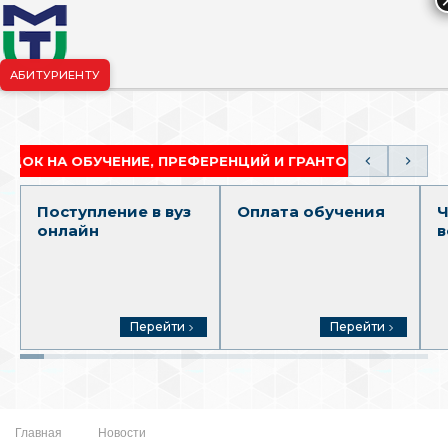
АБИТУРИЕНТУ
риёмная комиссия:
+7-904-265-99-88
|
pk.penza@mgutm.ru
А ОБУЧЕНИЕ, ПРЕФЕРЕНЦИЙ И ГРАНТОВ
АКАДЕМ
Поступление в вуз
Оплата обучения
Ч
онлайн
в
Перейти
Перейти
Главная
Новости