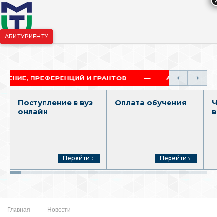
АБИТУРИЕНТУ
риёмная комиссия:
+7-904-265-99-88
|
pk.penza@mgutm.ru
, ПРЕФЕРЕНЦИЙ И ГРАНТОВ
АКАДЕМИЧЕСКАЯ И 
Поступление в вуз
Оплата обучения
Ч
онлайн
в
Перейти
Перейти
Главная
Новости