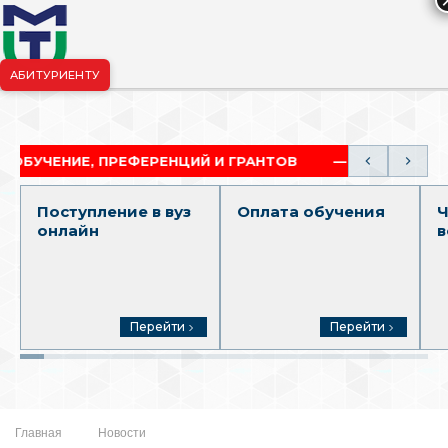
АБИТУРИЕНТУ
риёмная комиссия:
+7-904-265-99-88
|
pk.penza@mgutm.ru
НИЕ, ПРЕФЕРЕНЦИЙ И ГРАНТОВ
АКАДЕМИЧЕСКАЯ
Поступление в вуз
Оплата обучения
Ч
онлайн
в
Перейти
Перейти
Главная
Новости