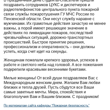
В праздничный день студенты-спасатели пришли
поздравить сотрудников ЦУКС и диспетчеров и
радиотелефонистов центрального пункта пожарной
связи службы пожаротушения ГУ МЧС России по
Пензенской области. Они несут службу наравне с
мужчинами. Их грамотные действия зачастую не менее
важны, а порой имеют решающее значение в
действиях по ликвидации пожаров, последствий
чрезвычайных ситуаций, дорожно-транспортных
происшествий. Быстрое принятие решения,
профессионализм и оперативность – они должны
успеть, когда счет идет на секунды.
Женщинам пожелали крепкого здоровья, успехов в
работе и светлого неба над головой. А все пожелания
подкрепили красивыми весенними букетами.
Милые женщины! От всей души поздравляем Вас с
Международным женским днем. Желаем Вам любви
близких и тепла друзей. Пусть сбудутся все Ваши
самые заветные мечты. Мира, спокойствия и
благополучия Вам и Вашим близким. С праздником!
По материалам сайта кафедры “Пожарная безопасность”