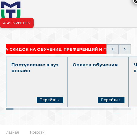
АБИТУРИЕНТУ
риёмная комиссия:
+7-904-265-99-88
|
pk.penza@mgutm.ru
ОК НА ОБУЧЕНИЕ, ПРЕФЕРЕНЦИЙ И ГРАНТОВ
АКА
Поступление в вуз
Оплата обучения
Ч
онлайн
в
Перейти
Перейти
Главная
Новости