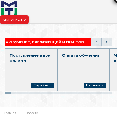
АБИТУРИЕНТУ
риёмная комиссия:
+7-904-265-99-88
|
pk.penza@mgutm.ru
БУЧЕНИЕ, ПРЕФЕРЕНЦИЙ И ГРАНТОВ
АКАДЕМИЧЕС
Поступление в вуз
Оплата обучения
Ч
онлайн
в
Перейти
Перейти
Главная
Новости