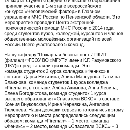
14 марта студенты среднего и высшего образования
приняли участие в 1-м этапе всероссийского
конкурса «Человеческий фактор» в Главном
управлении МЧС России по Пензенской области. Это
мероприятие проводит Центр экстренной
психологической помощи МЧС России с 2014 года
среди студентов вузов, колледжей, курсантов и членов
общественных молодёжных организаций по всей
России. Всего участвовало 5 команд.
Нашу кафедру “Пожарная безопасность” ПКИТ
(филиал) ФГБОУ ВО «МГУТУ имени К.Г. Разумовского
(ПКУ)» представляли три команды. Это
команда студенток 2 курса колледжа «Феникс» в
составе: Дарья Никитина, Арина Мансурова, Татьяна
Блажнова, команда студенток 1 курса колледжа
«Fireman», в составе: Алёна Акимова, Анна Левина,
Елена Богодистова, команда студенток 1 курса
высшего образования «Спасатели ВСКС» в составе:
Ксения Внуковская, Ирина Чернякина, Ангелина
Тюленева. Наши девушки серьезно готовились к этому
мероприятию и места распределились следующим
образом: команда «Fireman» – 1 место, команда
«Феникс» – 2 место, команда «Спасатели ВСКС» – 3