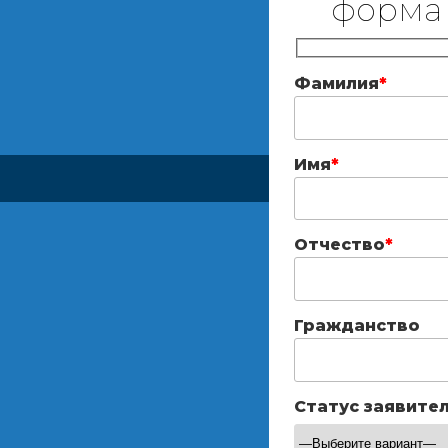
форма
Фамилия
*
Имя
*
Отчество
*
Гражданство
Статус заявите