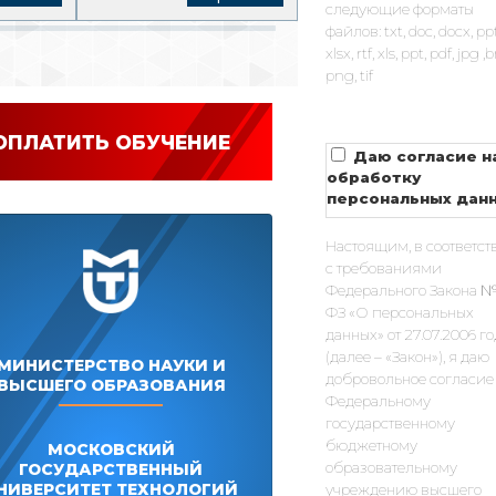
следующие форматы
файлов: txt, doc, docx, pp
xlsx, rtf, xls, ppt, pdf, jpg 
png, tif
ОПЛАТИТЬ ОБУЧЕНИЕ
Даю согласие н
обработку
персональных дан
Настоящим, в соответст
с требованиями
Федерального Закона №
ФЗ «О персональных
данных» от 27.07.2006 г
(далее – «Закон»), я даю
МИНИСТЕРСТВО НАУКИ И
добровольное согласие
ВЫСШЕГО ОБРАЗОВАНИЯ
Федеральному
государственному
бюджетному
МОСКОВСКИЙ
образовательному
ГОСУДАРСТВЕННЫЙ
НИВЕРСИТЕТ ТЕХНОЛОГИЙ
учреждению высшего