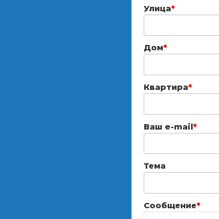
Улица
*
Дом
*
Квартира
*
Ваш e-mail
*
Тема
Сообщение
*