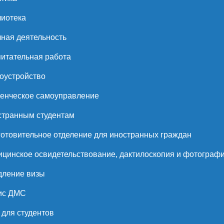
иотека
ная деятельность
итательная работа
оустройство
енческое самоуправление
странным студентам
отовительное отделение для иностранных граждан
цинское освидетельствование, дактилоскопия и фотограф
дление визы
ис ДМС
для студентов