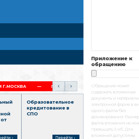
Приложение к
обращению
Обращение может
ПОЛНЫЙ ОБРАЗОВАТЕЛЬНЫЙ ТРЕК (СПО-ВО)
содержать вложенные
документы и материалы
ьный
Образовательное
Среднее
электронной форме в в
кредитование в
профессионально
одного файла без
нной
СПО
образование
архивирования. Разме
 от
файла вложения не мо
превышать 5 мб. Для
вложений допустимы
рейти
Перейти
Перейти