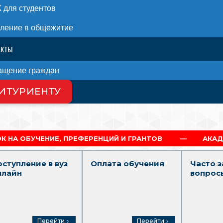
для студентов
ление в общежитие
АКТЫ
ащение граждан
ИТУРИЕНТУ
 НАС
 ПРЕФЕРЕНЦИЙ И ГРАНТОВ
АКАДЕМИЧЕСКАЯ И С
оступление в вуз
Оплата обучения
Часто 
нлайн
вопрос
Перейти
Перейти