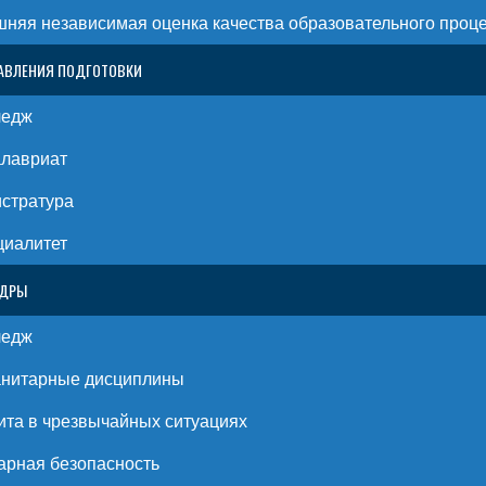
няя независимая оценка качества образовательного проц
АВЛЕНИЯ ПОДГОТОВКИ
ледж
алавриат
стратура
циалитет
ЕДРЫ
ледж
анитарные дисциплины
та в чрезвычайных ситуациях
рная безопасность