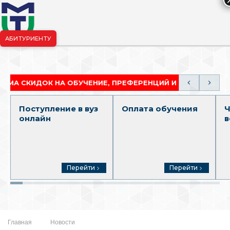
АБИТУРИЕНТУ
риёмная комиссия:
+7-904-265-99-88
|
pk.penza@mgutm.ru
ИДОК НА ОБУЧЕНИЕ, ПРЕФЕРЕНЦИЙ И ГРАНТОВ
А
Поступление в вуз
Оплата обучения
Ч
онлайн
в
Перейти
Перейти
Главная
Новости