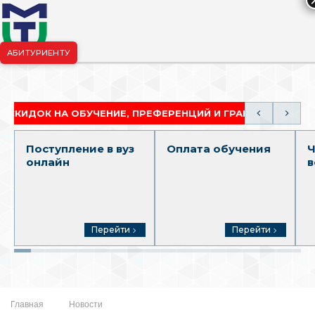
АБИТУРИЕНТУ
риёмная комиссия:
+7-904-265-99-88
|
pk.penza@mgutm.ru
К НА ОБУЧЕНИЕ, ПРЕФЕРЕНЦИЙ И ГРАНТОВ
АКАД
Поступление в вуз
Оплата обучения
Ч
онлайн
в
Перейти
Перейти
Главная
Новости