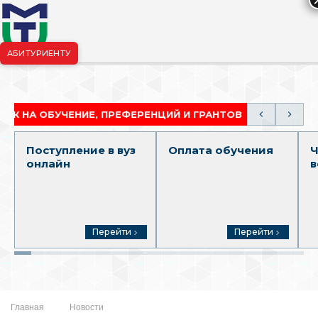
АБИТУРИЕНТУ
риёмная комиссия:
+7-904-265-99-88
|
pk.penza@mgutm.ru
ОБУЧЕНИЕ, ПРЕФЕРЕНЦИЙ И ГРАНТОВ
АКАДЕМИЧЕ
Поступление в вуз
Оплата обучения
Ч
онлайн
в
Перейти
Перейти
Главная
Новости