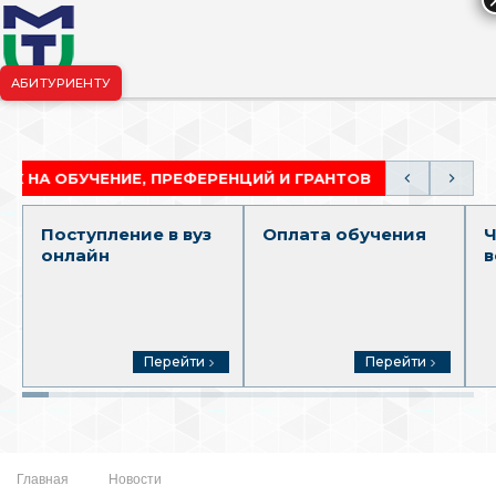
АБИТУРИЕНТУ
риёмная комиссия:
+7-904-265-99-88
|
pk.penza@mgutm.ru
ОБУЧЕНИЕ, ПРЕФЕРЕНЦИЙ И ГРАНТОВ
АКАДЕМИЧЕ
Поступление в вуз
Оплата обучения
Ч
онлайн
в
Перейти
Перейти
Главная
Новости