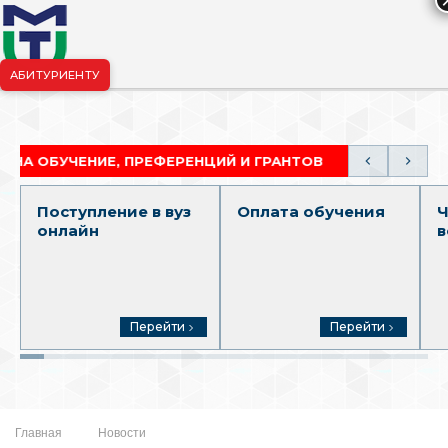
АБИТУРИЕНТУ
риёмная комиссия:
+7-904-265-99-88
|
pk.penza@mgutm.ru
УЧЕНИЕ, ПРЕФЕРЕНЦИЙ И ГРАНТОВ
АКАДЕМИЧЕСК
Поступление в вуз
Оплата обучения
Ч
онлайн
в
Перейти
Перейти
Главная
Новости