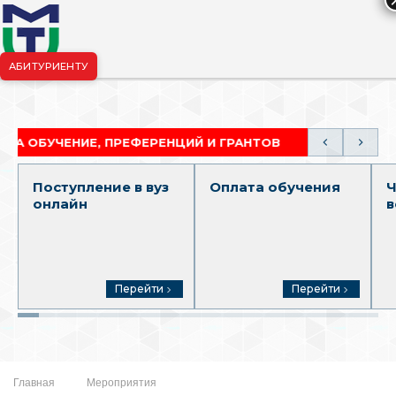
АБИТУРИЕНТУ
риёмная комиссия:
+7-904-265-99-88
|
pk.penza@mgutm.ru
ЧЕНИЕ, ПРЕФЕРЕНЦИЙ И ГРАНТОВ
АКАДЕМИЧЕСК
Поступление в вуз
Оплата обучения
Ч
онлайн
в
Перейти
Перейти
Главная
Мероприятия