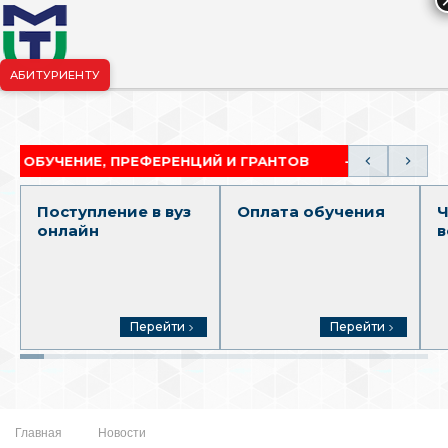
АБИТУРИЕНТУ
риёмная комиссия:
+7-904-265-99-88
|
pk.penza@mgutm.ru
ЕНИЕ, ПРЕФЕРЕНЦИЙ И ГРАНТОВ
АКАДЕМИЧЕСКАЯ
Поступление в вуз
Оплата обучения
Ч
онлайн
в
Перейти
Перейти
Главная
Новости