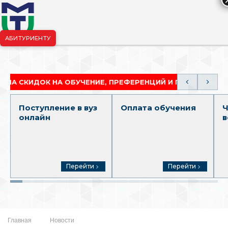
АБИТУРИЕНТУ
риёмная комиссия:
+7-904-265-99-88
|
pk.penza@mgutm.ru
ИДОК НА ОБУЧЕНИЕ, ПРЕФЕРЕНЦИЙ И ГРАНТОВ
А
Поступление в вуз
Оплата обучения
Ч
онлайн
в
Перейти
Перейти
Главная
Новости