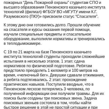
пожарных “День Пожарной охраны” студентам СПО и
высшего образования Пензенского казачьего института
технологий (филиал) ФГБОУ ВО «МГУТУ имени К.Г.
Разумовского (ПКУ)» присвоили статус “Спасателя”.
К этому дню они готовились долго. Прошли обучение
на спасателя и курсы оказания первой помощи,
изучали специальные предметы и спасательное
оборудование, выполняли нормативы и тренировались
в теплодымокамере.
С 19 по 21 марта на базе Пензенского казачьего
института технологий студенты проходили сложнейшие
испытания в несколько этапов. 1 этап: сдача
нормативов по физической подготовке. Ребятам
предстояло преодолеть 1 километр и 100 метров на
время, «челночный бег». Девушки сдавали отжимания,
а ребята подтягивались. 2 этап: прохождение
практических навыков. Поступили вводные, что в
Пензенском лесхозе потерялись 3 человека, по
полученной информации они получили травмы. Для их
поиска были созданы три поисковых звена. Задача
поисковых звеньев состояла в том, чтобы найти
быстрое решение в этой не простой ситуации и при