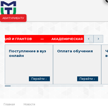
АБИТУРИЕНТУ
риёмная комиссия:
+7-904-265-99-88
|
pk.penza@mgutm.ru
 ГРАНТОВ
АКАДЕМИЧЕСКАЯ И СОЦИАЛЬНАЯ СТИП
Поступление в вуз
Оплата обучения
Ч
онлайн
в
Перейти
Перейти
Главная
Новости