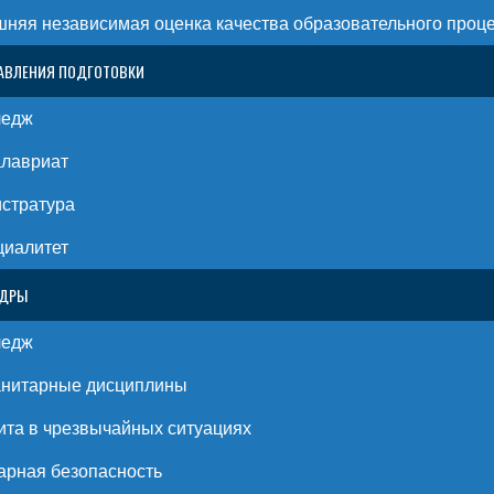
няя независимая оценка качества образовательного проц
АВЛЕНИЯ ПОДГОТОВКИ
ледж
алавриат
стратура
циалитет
ЕДРЫ
ледж
анитарные дисциплины
та в чрезвычайных ситуациях
рная безопасность