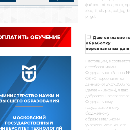
файлов: txt, doc, docx, pp
xlsx, rtf, xls, ppt, pdf, jpg 
png, tif
ОПЛАТИТЬ ОБУЧЕНИЕ
Даю согласие н
обработку
персональных дан
Настоящим, в соответст
с требованиями
Федерального Закона №
ФЗ «О персональных
данных» от 27.07.2006 г
(далее – «Закон»), я даю
МИНИСТЕРСТВО НАУКИ И
добровольное согласие
ВЫСШЕГО ОБРАЗОВАНИЯ
Федеральному
государственному
бюджетному
МОСКОВСКИЙ
образовательному
ГОСУДАРСТВЕННЫЙ
учреждению высшего
НИВЕРСИТЕТ ТЕХНОЛОГИЙ