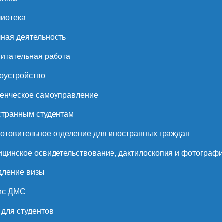
иотека
ная деятельность
итательная работа
оустройство
енческое самоуправление
странным студентам
отовительное отделение для иностранных граждан
цинское освидетельствование, дактилоскопия и фотограф
дление визы
ис ДМС
для студентов