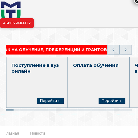
АБИТУРИЕНТУ
риёмная комиссия:
+7-904-265-99-88
|
pk.penza@mgutm.ru
 ОБУЧЕНИЕ, ПРЕФЕРЕНЦИЙ И ГРАНТОВ
АКАДЕМИ
Поступление в вуз
Оплата обучения
Ч
онлайн
в
Перейти
Перейти
Главная
Новости