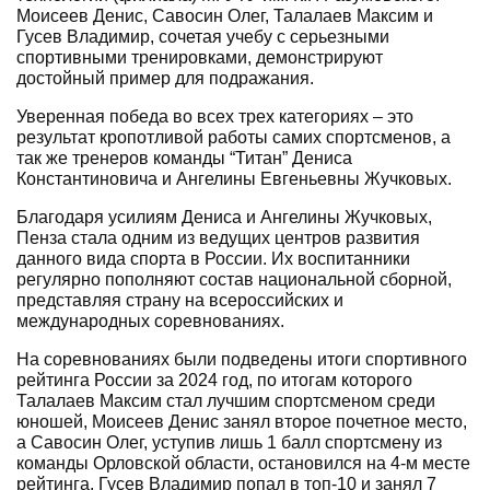
Моисеев Денис, Савосин Олег, Талалаев Максим и
Гусев Владимир, сочетая учебу с серьезными
спортивными тренировками, демонстрируют
достойный пример для подражания.
Уверенная победа во всех трех категориях – это
результат кропотливой работы самих спортсменов, а
так же тренеров команды “Титан” Дениса
Константиновича и Ангелины Евгеньевны Жучковых.
Благодаря усилиям Дениса и Ангелины Жучковых,
Пенза стала одним из ведущих центров развития
данного вида спорта в России. Их воспитанники
регулярно пополняют состав национальной сборной,
представляя страну на всероссийских и
международных соревнованиях.
На соревнованиях были подведены итоги спортивного
рейтинга России за 2024 год, по итогам которого
Талалаев Максим стал лучшим спортсменом среди
юношей, Моисеев Денис занял второе почетное место,
а Савосин Олег, уступив лишь 1 балл спортсмену из
команды Орловской области, остановился на 4-м месте
рейтинга. Гусев Владимир попал в топ-10 и занял 7