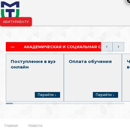
АБИТУРИЕНТУ
риёмная комиссия:
+7-904-265-99-88
|
pk.penza@mgutm.ru
АКАДЕМИЧЕСКАЯ И СОЦИАЛЬНАЯ СТИПЕНДИЯ
Поступление в вуз
Оплата обучения
Ч
онлайн
в
Перейти
Перейти
Главная
Новости