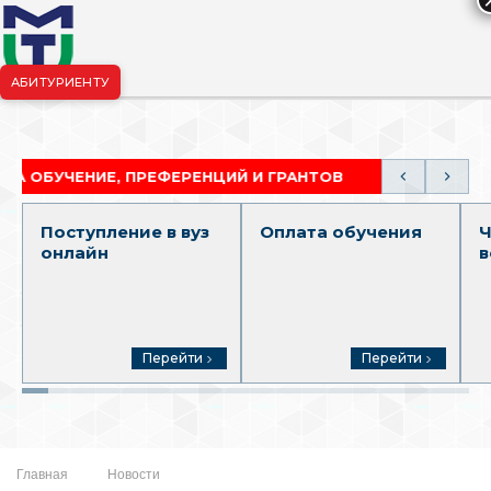
АБИТУРИЕНТУ
риёмная комиссия:
+7-904-265-99-88
|
pk.penza@mgutm.ru
ЧЕНИЕ, ПРЕФЕРЕНЦИЙ И ГРАНТОВ
АКАДЕМИЧЕСК
Поступление в вуз
Оплата обучения
Ч
онлайн
в
Перейти
Перейти
Главная
Новости