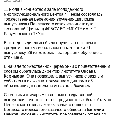
15.07.2024
11 июля в концертном зале Молодежного
многофункционального центра г. Пензы состоялась
торжественная церемония вручения дипломов
выпускникам Пензенского казачьего института
технологий (филиал) ФГБОУ ВО «МГУТУ им. К.Г.
Разумовского (ПКУ)».
В этот день дипломы были вручены о высшем и
среднем профессиональном образовании 71
выпускнику, 29 из которых – завершили обучение с
отличием.
В начале торжественной церемонии с приветственным
словом обратилась директор Института
Оксана
Керимова
. Она поздравила выпускников с важным
событием в их жизни, получением диплома об
образовании, и пожелала успехов в будущем.
С теплыми и мудрыми словами поздравлений
выступили почетные гости, среди которых были Атаман
Пензенского отдельского казачьего общества
Волжского войскового казачьего общества
Евгений
Пучков
, духовник института, председатель отдела по