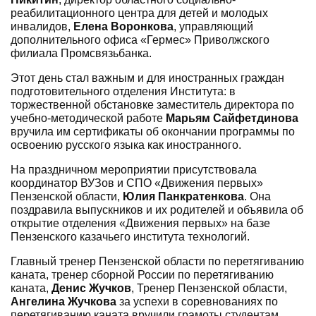
реабилитационного центра для детей и молодых
инвалидов,
Елена Воронкова
, управляющий
дополнительного офиса «Гермес» Приволжского
филиала Промсвязьбанка.
Этот день стал важным и для иностранных граждан
подготовительного отделения Института: в
торжественной обстановке заместитель директора по
учебно-методической работе
Марьям Сайфетдинова
вручила им сертификаты об окончании программы по
освоению русского языка как иностранного.
На праздничном мероприятии присутствовала
координатор ВУЗов и СПО «Движения первых»
Пензенской области,
Юлия Панкратенкова
. Она
поздравила выпускников и их родителей и объявила об
открытие отделения «Движения первых» на базе
Пензенского казачьего института технологий.
Главный тренер Пензенской области по перетягиванию
каната, тренер сборной России по перетягиванию
каната,
Денис Жучков
, ⁠Тренер Пензенской области,
Ангелина Жучкова
за успехи в соревнованиях по
перетягиванию каната вручили грамоты студентам