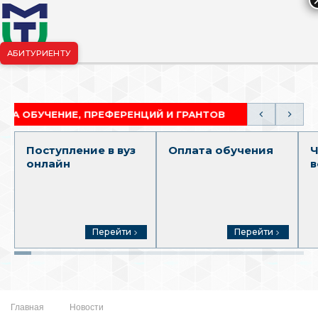
АБИТУРИЕНТУ
риёмная комиссия:
+7-904-265-99-88
|
pk.penza@mgutm.ru
НИЕ, ПРЕФЕРЕНЦИЙ И ГРАНТОВ
АКАДЕМИЧЕСКАЯ
Поступление в вуз
Оплата обучения
Ч
онлайн
в
Перейти
Перейти
Главная
Новости