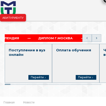
АБИТУРИЕНТУ
риёмная комиссия:
+7-904-265-99-88
|
pk.penza@mgutm.ru
ДИПЛОМ Г.МОСКВА
ПОЛНЫЙ ОБРАЗОВА
Поступление в вуз
Оплата обучения
Ч
онлайн
в
Перейти
Перейти
Главная
Новости