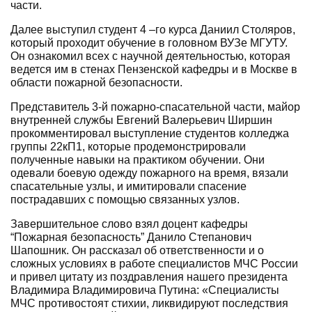
части.
Далее выступил студент 4 –го курса Даниил Столяров,
который проходит обучение в головном ВУЗе МГУТУ.
Он ознакомил всех с научной деятельностью, которая
ведется им в стенах Пензенской кафедры и в Москве в
области пожарной безопасности.
Представитель 3-й пожарно-спасательной части, майор
внутренней службы Евгений Валерьевич Ширшин
прокомментировал выступление студентов колледжа
группы 22кП1, которые продемонстрировали
полученные навыки на практиком обучении. Они
одевали боевую одежду пожарного на время, вязали
спасательные узлы, и имитировали спасение
пострадавших с помощью связанных узлов.
Завершительное слово взял доцент кафедры
“Пожарная безопасность” Данило Степанович
Шапошник. Он рассказал об ответственности и о
сложных условиях в работе специалистов МЧС России
и привел цитату из поздравления нашего президента
Владимира Владимировича Путина: «Специалисты
МЧС противостоят стихии, ликвидируют последствия