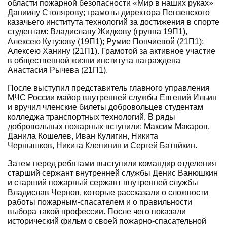
области пожарной безопасности «Мир в наших руках»
Даниилу Столярову; грамоты директора Пензенского
казачьего института технологий за достижения в спорте
студентам: Владиславу Жидкову (группа 19П1),
Алексею Кутузову (19П1); Румие Пончиевой (21П1);
Алексею Ханину (21П1). Грамотой за активное участие
в общественной жизни института награждена
Анастасия Рычева (21П1).
После выступил представитель главного управления
МЧС России майор внутренней службы Евгений Ильин
и вручил членские билеты добровольцев студентам
колледжа транспортных технологий. В ряды
добровольных пожарных вступили: Максим Макаров,
Данила Кошелев, Иван Кулигин, Никита
Чернышков, Никита Клепинин и Сергей Батяйкин.
Затем перед ребятами выступили командир отделения
старший сержант внутренней службы Денис Ванюшкин
и старший пожарный сержант внутренней службы
Владислав Чернов, которые рассказали о сложности
работы пожарным-спасателем и о правильности
выбора такой профессии. После чего показали
исторический фильм о своей пожарно-спасательной