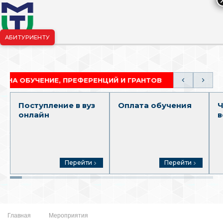
АБИТУРИЕНТУ
риёмная комиссия:
+7-904-265-99-88
|
pk.penza@mgutm.ru
БУЧЕНИЕ, ПРЕФЕРЕНЦИЙ И ГРАНТОВ
АКАДЕМИЧЕ
Поступление в вуз
Оплата обучения
Ч
онлайн
в
Перейти
Перейти
Главная
Мероприятия