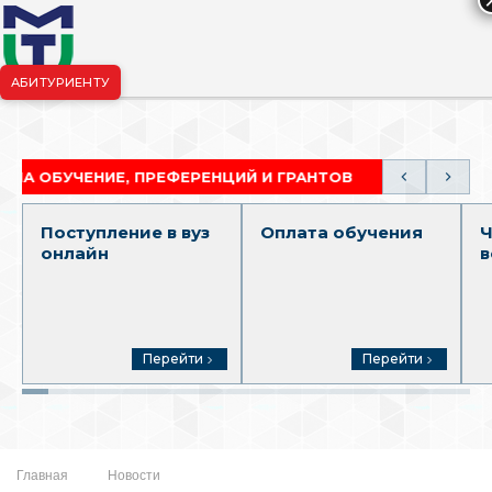
АБИТУРИЕНТУ
риёмная комиссия:
+7-904-265-99-88
|
pk.penza@mgutm.ru
ЧЕНИЕ, ПРЕФЕРЕНЦИЙ И ГРАНТОВ
АКАДЕМИЧЕСК
Поступление в вуз
Оплата обучения
Ч
онлайн
в
Перейти
Перейти
Главная
Новости